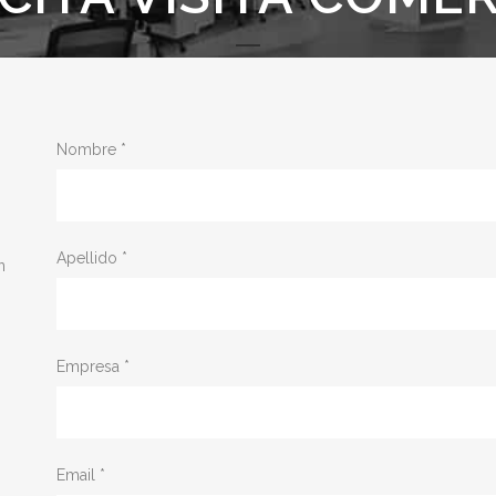
Nombre *
Apellido *
n
Empresa *
Email *