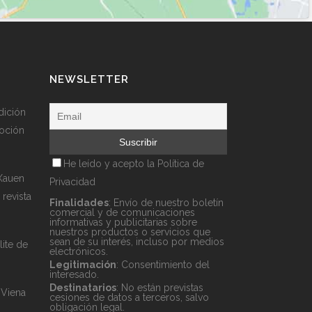
NEWSLETTER
dición
moción
s
He leído y acepto la
Política de
 Xauen
Privacidad
 revista
Finalidades
: Envío de nuestro boletín
comercial y de comunicaciones
informativas y publicitarias sobre
nuestros productos o servicios que
sean de su interés, incluso por medios
lite de
electrónicos.
Legitimación
: Consentimiento del
interesado.
Destinatarios
: No están previstas
 Viena
cesiones de datos a terceros, salvo
obligación legal.