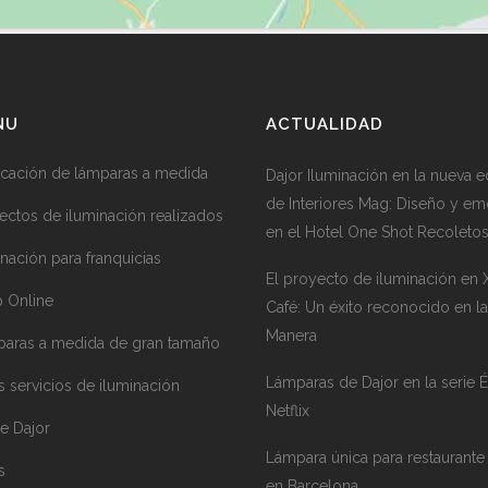
NU
ACTUALIDAD
icación de lámparas a medida
Dajor Iluminación en la nueva e
de Interiores Mag: Diseño y e
ectos de iluminación realizados
en el Hotel One Shot Recoleto
inación para franquicias
El proyecto de iluminación en
 Online
Café: Un éxito reconocido en la
Manera
aras a medida de gran tamaño
Lámparas de Dajor en la serie É
s servicios de iluminación
Netflix
e Dajor
Lámpara única para restaurante
s
en Barcelona