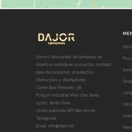
ME
Fabr
Somos fabricantes de lámparas de
Proy
diseño a medida en proyectos contract:
Ilum
para decoradores, arquitectos,
interioristas y diseñadores.
Shop
Carrer Baix Penedès, 38
Lámp
Polígon industrial Molí d'en Serra
43710, Santa Oliva
Otro
(Junto autopista AP7 Barcelona-
Sobr
Tarragona)
Email:
info@dajor.es
New