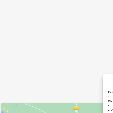
Par
alm
tec
ide
afe