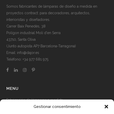
Somos fabricantes de lámparas de diseño a medida en
proyectos contract: para decoradores, arquitectos,
interioristas y diseñadores.
Carrer Baix Penedès, 38
Polígon industrial Molí d'en Serra
43710, Santa Oliva
(Junto autopista AP7 Barcelona-Tarragona)
Email:
info@dajor.es
Teléfono:
+34 977 681 975
MENU
Fabricación de lámparas a medida
Gestionar consentimiento
Proyectos de iluminación realizados