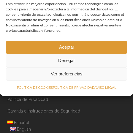
Para ofrecer las mejores experiencias, utilizamos tecnologías como las
Iluminación para franquicias
cookies para almacenar y/o acceder a la información del dispositivo. El
consentimiento de estas tecnologías nos permitirá procesar datos como el
Shop Online
comportamiento de navegación o las identificaciones únicas en este sitio.
No consentir o retirar el consentimiento, puede afectar negativamente a
Lámparas a medida de gran tamaño
ciertas características y funciones.
Otros servicios de iluminación
Aceptar
Sobre Dajor
Denegar
News
Ver preferencias
Política de Cookies
POLÍTICA DE COOKIES
POLÍTICA DE PRIVACIDAD
AVISO LEGAL
Aviso Legal
Política de Privacidad
Garantía e Instrucciones de Seguridad
Español
English