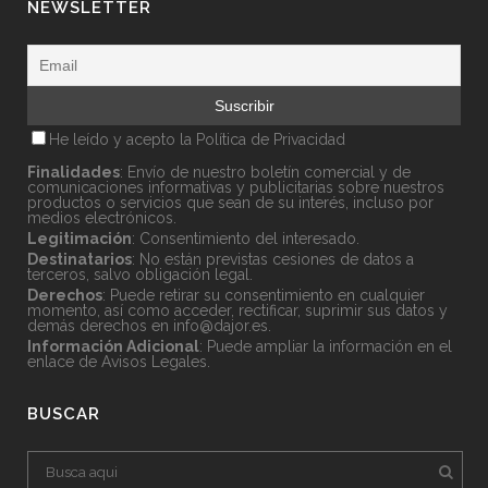
NEWSLETTER
He leído y acepto la
Política de Privacidad
Finalidades
: Envío de nuestro boletín comercial y de
comunicaciones informativas y publicitarias sobre nuestros
productos o servicios que sean de su interés, incluso por
medios electrónicos.
Legitimación
: Consentimiento del interesado.
Destinatarios
: No están previstas cesiones de datos a
terceros, salvo obligación legal.
Derechos
: Puede retirar su consentimiento en cualquier
momento, así como acceder, rectificar, suprimir sus datos y
demás derechos en
info@dajor.es
.
Información Adicional
: Puede ampliar la información en el
enlace de
Avisos Legales
.
BUSCAR