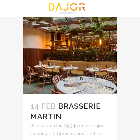
14 FEB
BRASSERIE
MARTIN
Publicado a las 09:34h
en
de
Dajor
Lighting
0 Comentarios
0
Likes