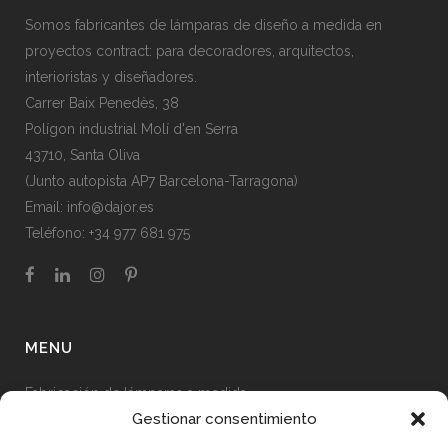
Somos fabricantes de lámparas de diseño a medida en
proyectos contract: para decoradores, arquitectos,
interioristas y diseñadores.
Carrer Baix Penedès, 38
Polígon industrial Molí d'en Serra
43710, Santa Oliva
(Junto autopista AP7 Barcelona-Tarragona)
Email:
info@dajor.es
Teléfono:
+34 977 681 975
MENU
Fabricación de lámparas a medida
Gestionar consentimiento
Proyectos de iluminación realizados