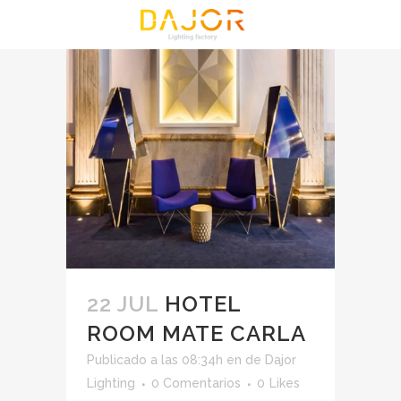
22 JUL
HOTEL
ROOM MATE CARLA
Publicado a las 08:34h
en
de
Dajor
Lighting
0 Comentarios
0
Likes