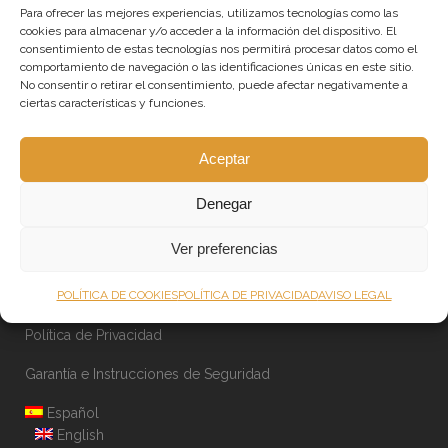
Para ofrecer las mejores experiencias, utilizamos tecnologías como las
Iluminación para franquicias
cookies para almacenar y/o acceder a la información del dispositivo. El
consentimiento de estas tecnologías nos permitirá procesar datos como el
Shop Online
comportamiento de navegación o las identificaciones únicas en este sitio.
No consentir o retirar el consentimiento, puede afectar negativamente a
Lámparas a medida de gran tamaño
ciertas características y funciones.
Otros servicios de iluminación
Aceptar
Sobre Dajor
Denegar
News
Ver preferencias
Política de Cookies
POLÍTICA DE COOKIES
POLÍTICA DE PRIVACIDAD
AVISO LEGAL
Aviso Legal
Política de Privacidad
Garantía e Instrucciones de Seguridad
Español
English