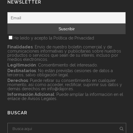
NEWSLETTER
He leído y acepto la
Política de Privacidad
Finalidades
: Envío de nuestro boletín comercial y de
comunicaciones informativas y publicitarias sobre nuestros
productos o servicios que sean de su interés, incluso por
medios electrónicos.
Legitimación
: Consentimiento del interesado.
Destinatarios
: No están previstas cesiones de datos a
terceros, salvo obligación legal.
Derechos
: Puede retirar su consentimiento en cualquier
momento, así como acceder, rectificar, suprimir sus datos y
demás derechos en
info@dajor.es
.
Información Adicional
: Puede ampliar la información en el
enlace de
Avisos Legales
.
BUSCAR