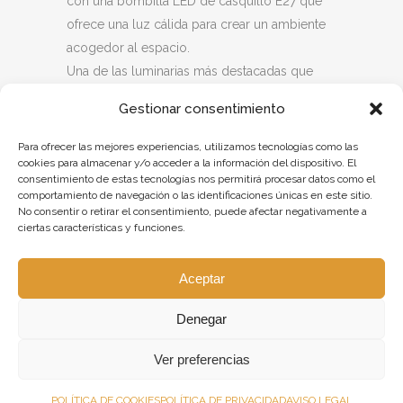
con una bombilla LED de casquillo E27 que
ofrece una luz cálida para crear un ambiente
acogedor al espacio.
Una de las luminarias más destacadas que
fabricamos para este proyecto es nuestro
Gestionar consentimiento
aplique de pared con dos pantallas. La
pantalla superior, más alargada y en acabado
Para ofrecer las mejores experiencias, utilizamos tecnologías como las
cookies para almacenar y/o acceder a la información del dispositivo. El
blanco brillo junto a la inferior un poco más
consentimiento de estas tecnologías nos permitirá procesar datos como el
esférica en acabado rojo brillo combinan a la
comportamiento de navegación o las identificaciones únicas en este sitio.
perfección. Estos apliques de pared
No consentir o retirar el consentimiento, puede afectar negativamente a
ciertas características y funciones.
iluminarán tu estancia perfectamente.
Por último y cambiando de estilo, fabricamos
Aceptar
unas lámparas de mesa especiales con bolas
de cristal opales soportadas por estructuras
Denegar
de latón.
Ver preferencias
Puedes consultar
más proyectos
en nuestra
web.
POLÍTICA DE COOKIES
POLÍTICA DE PRIVACIDAD
AVISO LEGAL