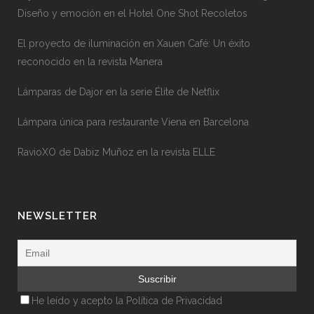
Diseño y emoción en el Hotel One Shot Recoletos
El proyecto de iluminación en Xauen Café: Un éxito
reconocido en la revista Manera
Lámparas de Dajor en la serie Élite de Netflix
Lámpara única para restaurante Viena en Barcelona
RavioXO de Dabiz Muñoz en la revista ELLE
NEWSLETTER
He leído y acepto la
Política de Privacidad