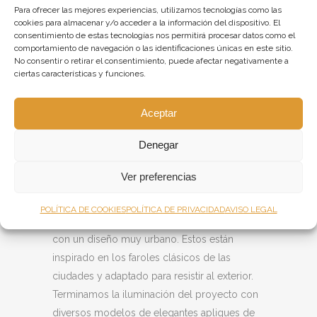
complementaban
los apliques de pared vintage
Para ofrecer las mejores experiencias, utilizamos tecnologías como las
Zita
, también disponibles en nuestra tienda
cookies para almacenar y/o acceder a la información del dispositivo. El
consentimiento de estas tecnologías nos permitirá procesar datos como el
on-line
. Unas originales luminarias vintage,
comportamiento de navegación o las identificaciones únicas en este sitio.
fabricadas con tres pantallas metálicas en
No consentir o retirar el consentimiento, puede afectar negativamente a
forma de cúpula invertida y colocadas
ciertas características y funciones.
estratégicamente en las columnas de “La
Barra del Gourmet”. Emiten una luz cálida y
Aceptar
suave que invita al comensal a disfrutar y a
Denegar
relajarse mientras disfruta de un aperitivo.
La iluminación exterior de la fachada del
Ver preferencias
Centro Comercial también corrió a cargo de
Dajor Iluminación. F
abricamos a medida
POLÍTICA DE COOKIES
POLÍTICA DE PRIVACIDAD
AVISO LEGAL
unos apliques de pared en acabado bronce,
con un diseño muy urbano. Estos están
inspirado en los faroles clásicos de las
ciudades y adaptado para resistir al exterior.
Terminamos la iluminación del proyecto con
diversos modelos de elegantes apliques de