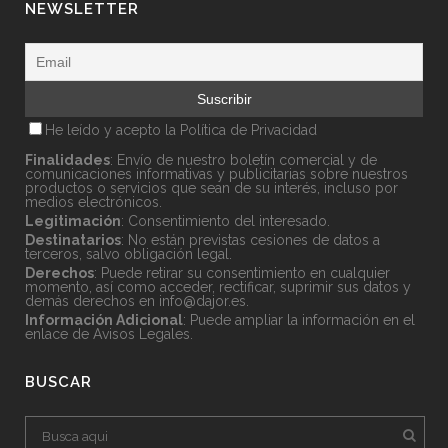
NEWSLETTER
He leído y acepto la
Política de Privacidad
Finalidades
: Envío de nuestro boletín comercial y de
comunicaciones informativas y publicitarias sobre nuestros
productos o servicios que sean de su interés, incluso por
medios electrónicos.
Legitimación
: Consentimiento del interesado.
Destinatarios
: No están previstas cesiones de datos a
terceros, salvo obligación legal.
Derechos
: Puede retirar su consentimiento en cualquier
momento, así como acceder, rectificar, suprimir sus datos y
demás derechos en
info@dajor.es
.
Información Adicional
: Puede ampliar la información en el
enlace de
Avisos Legales
.
BUSCAR