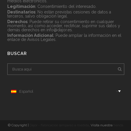
medios electrónicos.
Legitimación
: Consentimiento del interesado.
Destinatarios
: No están previstas cesiones de datos a
terceros, salvo obligación legal.
Derechos
: Puede retirar su consentimiento en cualquier
momento, así como acceder, rectificar, suprimir sus datos y
demás derechos en
info@dajor.es
.
Información Adicional
: Puede ampliar la información en el
enlace de
Avisos Legales
.
BUSCAR
Español
© Copyright |
Dajor - Fabricación lámparas a medida
. Visita nuestra
tienda