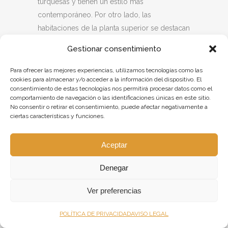
turquesas y tienen un estilo más
contemporáneo. Por otro lado, las
habitaciones de la planta superior se destacan
por sus tonos mostaza. A pesar de tener dos
Gestionar consentimiento
gamas completamente diferentes, las
habitaciones comparten una misma
Para ofrecer las mejores experiencias, utilizamos tecnologías como las
cookies para almacenar y/o acceder a la información del dispositivo. El
característica, y es que todos tienen un
consentimiento de estas tecnologías nos permitirá procesar datos como el
concepto común, las líneas curvas.
comportamiento de navegación o las identificaciones únicas en este sitio.
No consentir o retirar el consentimiento, puede afectar negativamente a
Pero las líneas no son lo único que tienen en
ciertas características y funciones.
común, porque todas las habitaciones, con
gama turquesa o mostaza cuentan con unas
Aceptar
preciosas lámparas colgantes diseñadas y
fabricadas por
Dajor
. Estas lámparas tienen
Denegar
un acabado en latón y al igual que el resto de
elementos se destacan por sus formas
Ver preferencias
geométricas, complementando la estética del
cuarto y creando una atmósfera acogedora.
POLÍTICA DE PRIVACIDAD
AVISO LEGAL