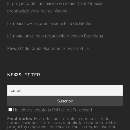
El proyecto de iluminación en Xauen Café: Un éxito
reconocido en la revista Manera
Lámparas de Dajor en la serie Élite de Netflix
Lámpara única para restaurante Viena en Barcelona
RavioXO de Dabiz Muñoz en la revista ELLE
NEWSLETTER
He leído y acepto la
Política de Privacidad
Finalidades
: Envío de nuestro boletín comercial y de
comunicaciones informativas y publicitarias sobre nuestros
productos o servicios que sean de su interés, incluso por