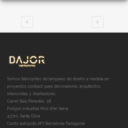
Somos fabricantes de lámparas de diseño a medida en
proyectos contract: para decoradores, arquitectos,
interioristas y diseñadores.
Carrer Baix Penedès, 38
Polígon industrial Molí d'en Serra
43710, Santa Oliva
(Junto autopista AP7 Barcelona-Tarragona)