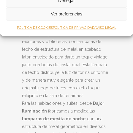
Denegar
centro de la sala. Produce una suave luz
cálida aportando cierto aire de relajación a la
Ver preferencias
estancia.
También fabricamos a medida el resto de
POLÍTICA DE COOKIES
POLÍTICA DE PRIVACIDAD
AVISO LEGAL
lámparas colgantes de las otras salas de
reuniones y bibliotecas, con lámparas de
techo de estructura de metal en acabado
latón envejecido para darle un toque vintage
junto con bolas de cristal opal. Esta lámpara
de techo distribuye la luz de forma uniforme
y de manera muy elegante para crear un
original juego de luces con cierto toque
relajante en la sala de reuniones.
Para las habitaciones y suites, desde
Dajor
Iluminación
fabricamos a medida las
lámparas de mesita de noche
con una
estructura de metal geométrica en diversos