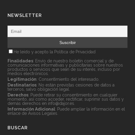
NEWSLETTER
He leído y acepto la
Política de Privacidad
Finalidades
: Envío de nuestro boletín comercial y de
comunicaciones informativas y publicitarias sobre nuestros
productos o servicios que sean de su interés, incluso por
medios electrónicos.
Legitimación
: Consentimiento del interesado.
Destinatarios
: No están previstas cesiones de datos a
terceros, salvo obligación legal.
Derechos
: Puede retirar su consentimiento en cualquier
momento, así como acceder, rectificar, suprimir sus datos y
demás derechos en
info@dajor.es
.
Información Adicional
: Puede ampliar la información en el
enlace de
Avisos Legales
.
BUSCAR