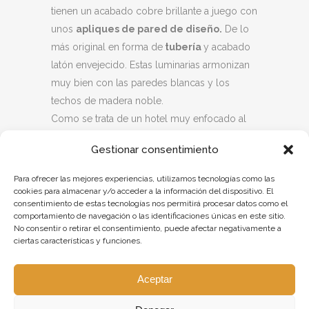
tienen un acabado cobre brillante a juego con
unos
apliques de pared de diseño.
De lo
más original en forma de
tubería
y acabado
latón envejecido. Estas luminarias armonizan
muy bien con las paredes blancas y los
techos de madera noble.
Como se trata de un hotel muy enfocado al
sector financiero, las salas de reuniones y
Gestionar consentimiento
conferencias necesitaban una iluminación a
medida. Esta iluminación debe ser acorde
Para ofrecer las mejores experiencias, utilizamos tecnologías como las
con estos valores sumándoles la elegancia y
cookies para almacenar y/o acceder a la información del dispositivo. El
consentimiento de estas tecnologías nos permitirá procesar datos como el
el lujo. Para una de las salas de reuniones,
comportamiento de navegación o las identificaciones únicas en este sitio.
fabricamos a medida una lámpara de techo
No consentir o retirar el consentimiento, puede afectar negativamente a
ciertas características y funciones.
de gran tamaño. La luminaria cuenta con una
estructura metálica triangular cortada al láser
Aceptar
y cuatro bolas de cristal en cada ángulo. Es
una luminaria muy elegante, suspendida en el