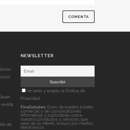
NEWSLETTER
dición
moción
s
He leído y acepto la
Política de
 Xauen
Privacidad
 revista
Finalidades
: Envío de nuestro boletín
comercial y de comunicaciones
informativas y publicitarias sobre
nuestros productos o servicios que
sean de su interés, incluso por medios
lite de
electrónicos.