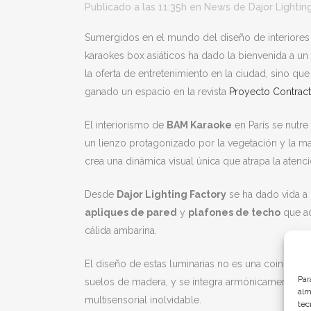
Publicado a las 11:35h
en
News
de
Dajor Lightin
Sumergidos en el mundo del diseño de interiores
karaokes box asiáticos ha dado la bienvenida a un
la oferta de entretenimiento en la ciudad, sino q
ganado un espacio en la revista
Proyecto Contract
El interiorismo de
BAM Karaoke
en París se nutre
un lienzo protagonizado por la vegetación y la mad
crea una dinámica visual única que atrapa la atenci
Desde
Dajor Lighting Factory
se ha dado vida a 
apliques de pared
y
plafones de techo
que ad
cálida ambarina.
El diseño de estas luminarias no es una coincidenc
Par
suelos de madera, y se integra armónicamente con
alm
multisensorial inolvidable.
tec