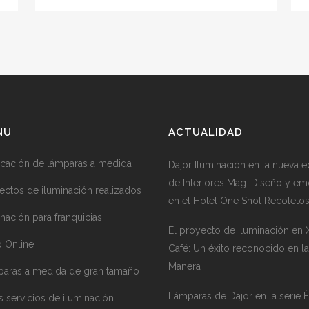
NU
ACTUALIDAD
icación de lámparas a medida
Dajor Iluminación en la nueva e
de Interiores Mag: Diseño y e
ectos de iluminación realizados
en el Hotel One Shot Recoleto
inación para franquicias
El proyecto de iluminación en
 Online
Café: Un éxito reconocido en la
Manera
aras a medida de gran tamaño
Lámparas de Dajor en la serie É
s servicios de iluminación