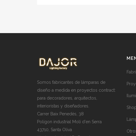
ME
Fabr
Somos fabricantes de lámparas de
Proy
diseño a medida en proyectos contract:
Ilum
para decoradores, arquitectos,
interioristas y diseñadores.
Shop
Carrer Baix Penedès, 38
Lámp
Polígon industrial Molí d'en Serra
43710, Santa Oliva
Otro