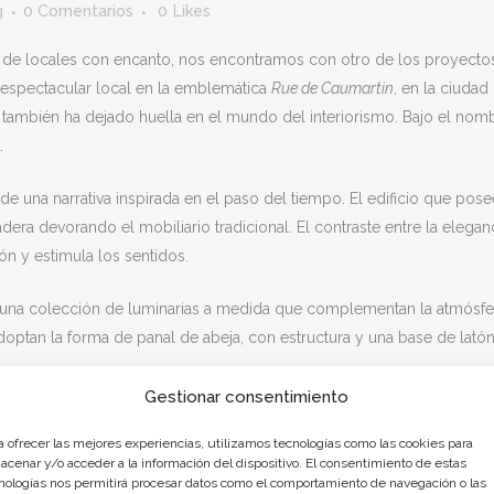
g
0 Comentarios
0
Likes
 de locales con encanto, nos encontramos con otro de los proyecto
 espectacular local en la emblemática
Rue de Caumartin
, en la ciudad
ue también ha dejado huella en el mundo del interiorismo. Bajo el no
.
 de una narrativa inspirada en el paso del tiempo. El edificio que pose
era devorando el mobiliario tradicional. El contraste entre la eleganc
ón y estimula los sentidos.
una colección de luminarias a medida que complementan la atmósfera
optan la forma de panal de abeja, con estructura y una base de latón
Gestionar consentimiento
ia, sino una cuidadosa elección que se entrelaza con la paleta de colo
a ofrecer las mejores experiencias, utilizamos tecnologías como las cookies para
 la vegetación que adorna el techo. Este conjunto provocan que la mú
acenar y/o acceder a la información del dispositivo. El consentimiento de estas
nologías nos permitirá procesar datos como el comportamiento de navegación o las