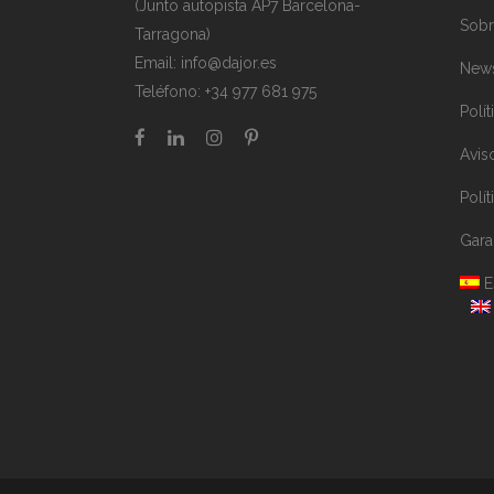
(Junto autopista AP7 Barcelona-
Sobr
Tarragona)
Email:
info@dajor.es
New
Teléfono:
+34 977 681 975
Polí
Avis
Polí
Gara
E