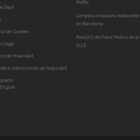
Netflix
e Dajor
Lámpara única para restaurante
s
en Barcelona
tica de Cookies
RavioXO de Dabiz Muñoz en la 
o Legal
ELLE
tica de Privacidad
ntía e Instrucciones de Seguridad
spañol
English