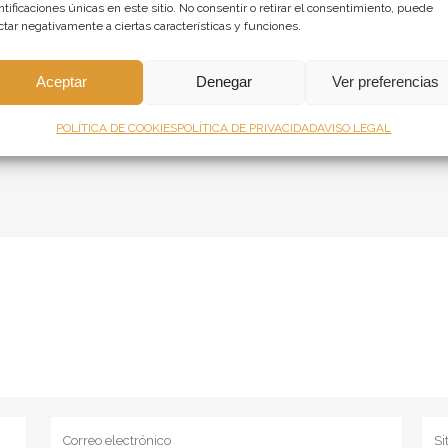
ntificaciones únicas en este sitio. No consentir o retirar el consentimiento, puede
ctar negativamente a ciertas características y funciones.
ortfolio_page/bam-karaoke-box/
//www.proyectocontract.es/wp-content/uploads/2020/11/PROYEC
Aceptar
Denegar
Ver preferencias
POLÍTICA DE COOKIES
POLÍTICA DE PRIVACIDAD
AVISO LEGAL