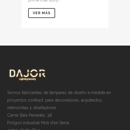
prime true story...
VER MÁS
Somos fabricantes de lámparas de diseño a medida en
proyectos contract: para decoradores, arquitectos,
interioristas y diseñadores.
Carrer Baix Penedès, 38
Polígon industrial Molí d'en Serra