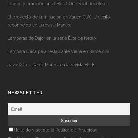
Diseño y emoción en el Hotel One Shot Recoletos
El proyecto de iluminación en Xauen Café: Un éxito
reconocido en la revista Manera
Lámparas de Dajor en la serie Élite de Netflix
Lámpara única para restaurante Viena en Barcelona
RavioXO de Dabiz Muñoz en la revista ELLE
NEWSLETTER
He leído y acepto la
Política de Privacidad