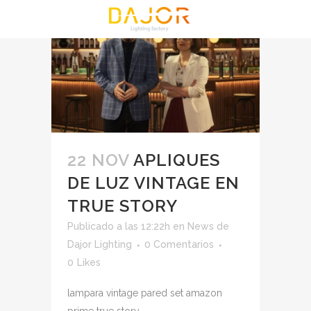
22 NOV
APLIQUES
DE LUZ VINTAGE EN
TRUE STORY
Publicado a las 12:22h
en
News
de
Dajor Lighting
0 Comentarios
0
Likes
lampara vintage pared set amazon