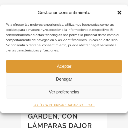
Gestionar consentimiento
Para ofrecer las mejores experiencias, utilizamos tecnologías como las
cookies para almacenar y/o acceder a la información del dispositivo. El
consentimiento de estas tecnologías nos permitirá procesar datos como el
comportamiento de navegación o las identificaciones únicas en este sitio.
No consentir o retirar el consentimiento, puede afectar negativamente a
ciertas características y funciones.
Aceptar
Denegar
20 NOV
Ver preferencias
RESTAURANTE
GIRONA, MEAT
POLÍTICA DE PRIVACIDAD
AVISO LEGAL
GARDEN, CON
LÁMPARAS DAJOR