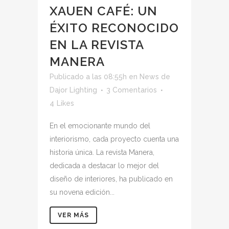
XAUEN CAFÉ: UN
ÉXITO RECONOCIDO
EN LA REVISTA
MANERA
Publicado a las 08:55h
en
News
de
Dajor Lighting
3 Comentarios
4
Likes
En el emocionante mundo del
interiorismo, cada proyecto cuenta una
historia única. La revista Manera,
dedicada a destacar lo mejor del
diseño de interiores, ha publicado en
su novena edición...
VER MÁS