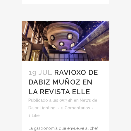
19 JUL
RAVIOXO DE
DABIZ MUÑOZ EN
LA REVISTA ELLE
Publicado a las 05:34h
en
News
de
Dajor Lighting
0 Comentarios
1
Like
La gastronomía que envuelve al chef