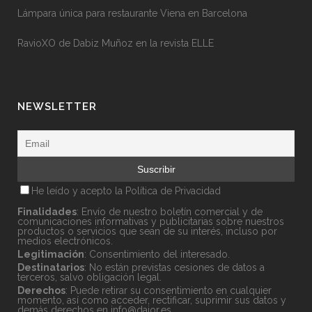
Lámpara única para restaurante Viena en Barcelona
RavioXO de Dabiz Muñoz en la revista ELLE
NEWSLETTER
He leído y acepto la
Política de Privacidad
Finalidades
: Envío de nuestro boletín comercial y de
comunicaciones informativas y publicitarias sobre nuestros
productos o servicios que sean de su interés, incluso por
medios electrónicos.
Legitimación
: Consentimiento del interesado.
Destinatarios
: No están previstas cesiones de datos a
terceros, salvo obligación legal.
Derechos
: Puede retirar su consentimiento en cualquier
momento, así como acceder, rectificar, suprimir sus datos y
demás derechos en
info@dajor.es
.