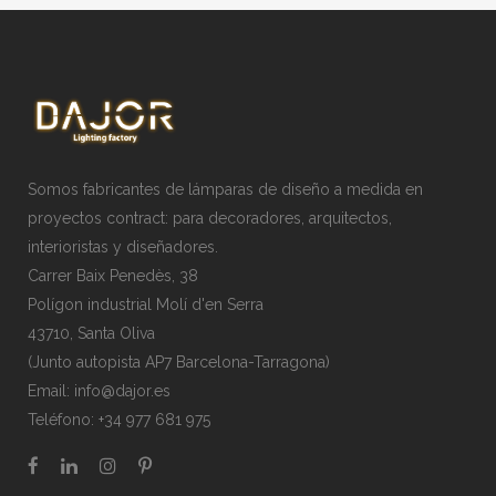
Somos fabricantes de lámparas de diseño a medida en
proyectos contract: para decoradores, arquitectos,
interioristas y diseñadores.
Carrer Baix Penedès, 38
Polígon industrial Molí d'en Serra
43710, Santa Oliva
(Junto autopista AP7 Barcelona-Tarragona)
Email:
info@dajor.es
Teléfono:
+34 977 681 975