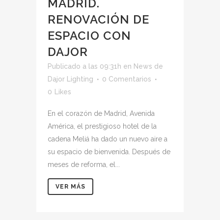
MADRID.
RENOVACIÓN DE
ESPACIO CON
DAJOR
Publicado a las 09:31h
en
News
de
Dajor Lighting
0 Comentarios
0
Likes
En el corazón de Madrid, Avenida
América, el prestigioso hotel de la
cadena Meliá ha dado un nuevo aire a
su espacio de bienvenida. Después de
meses de reforma, el...
VER MÁS