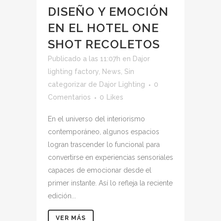
DISEÑO Y EMOCIÓN
EN EL HOTEL ONE
SHOT RECOLETOS
Publicado a las 11:07h
en
Dajor
lighting factory
,
News
,
Sin
categorizar
de
Dajor Lighting
0
Comentarios
0
Likes
En el universo del interiorismo
contemporáneo, algunos espacios
logran trascender lo funcional para
convertirse en experiencias sensoriales
capaces de emocionar desde el
primer instante. Así lo refleja la reciente
edición...
VER MÁS