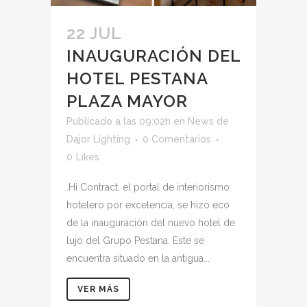
22 JUL
INAUGURACIÓN DEL
HOTEL PESTANA
PLAZA MAYOR
Publicado a las 09:02h
en
News
de
Dajor Lighting
0 Comentarios
0
Likes
.Hi Contract, el portal de interiorismo
hotelero por excelencia, se hizo eco
de la inauguración del nuevo hotel de
lujo del Grupo Pestana. Este se
encuentra situado en la antigua...
VER MÁS