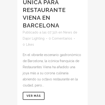
ÚNICA PARA
RESTAURANTE
VIENA EN
BARCELONA
Publicado a las 07:31h
en
News
de
Dajor Lighting
0 Comentarios
0
Likes
En el vibrante escenario gastronómico
de Barcelona, la icónica franquicia de
Restaurantes Viena ha añadido una
joya más a su corona culinaria
abriendo su octavo restaurante en la
ciudad, pero...
VER MÁS