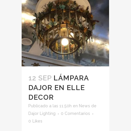
12 SEP
LÁMPARA
DAJOR EN ELLE
DECOR
Publicado a las 11:50h
en
News
de
Dajor Lighting
0 Comentarios
0
Likes