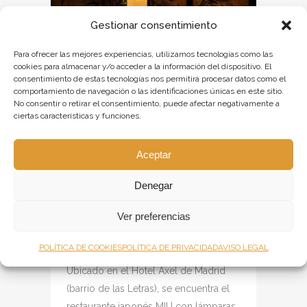
Gestionar consentimiento
Para ofrecer las mejores experiencias, utilizamos tecnologías como las
cookies para almacenar y/o acceder a la información del dispositivo. El
consentimiento de estas tecnologías nos permitirá procesar datos como el
comportamiento de navegación o las identificaciones únicas en este sitio.
No consentir o retirar el consentimiento, puede afectar negativamente a
ciertas características y funciones.
06 SEP
Aceptar
RESTAURANTE MIU
Denegar
JAPONÉS MADRID
Ver preferencias
Publicado a las 10:01h
en
de
Dajor
Lighting
0 Comentarios
0
Likes
POLÍTICA DE COOKIES
POLÍTICA DE PRIVACIDAD
AVISO LEGAL
Ubicado en el Hotel Axel de Madrid
(barrio de las Letras), se encuentra el
restaurante japonés MIU con lámparas