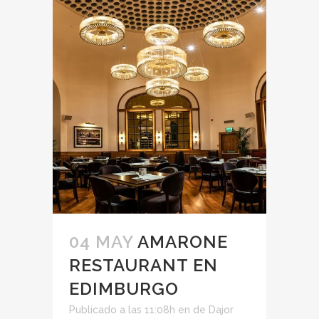
04 MAY
AMARONE
RESTAURANT EN
EDIMBURGO
Publicado a las 11:08h
en
de
Dajor