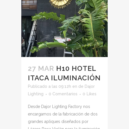
27 MAR
H10 HOTEL
ITACA ILUMINACIÓN
Publicado a las 09:12h
en
de
Dajor
Lighting
0 Comentarios
0
Likes
Desde Dajor Lighting Factory nos
encargamos de la fabricación de dos
grandes apliques diseñados por