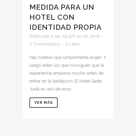
MEDIDA PARA UN
HOTEL CON
IDENTIDAD PROPIA
Publicado a las 09:47h
en
de
Jordi
0 Comentarios
0
Likes
Hay hoteles que simplemente alojan. Y
luego están los que consiguen que la
experiencia empiece mucho antes de
entrar en la habitación. El Hotel Santa
Justa es uno de esos...
VER MÁS