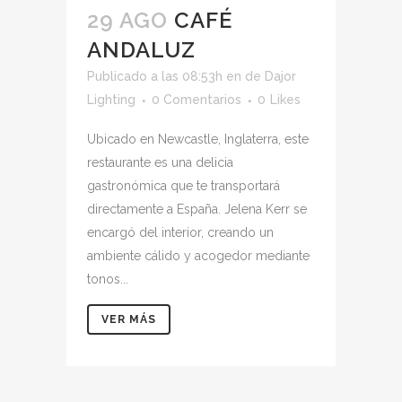
29 AGO
CAFÉ
ANDALUZ
Publicado a las 08:53h
en
de
Dajor
Lighting
0 Comentarios
0
Likes
Ubicado en Newcastle, Inglaterra, este
restaurante es una delicia
gastronómica que te transportará
directamente a España. Jelena Kerr se
encargó del interior, creando un
ambiente cálido y acogedor mediante
tonos...
VER MÁS