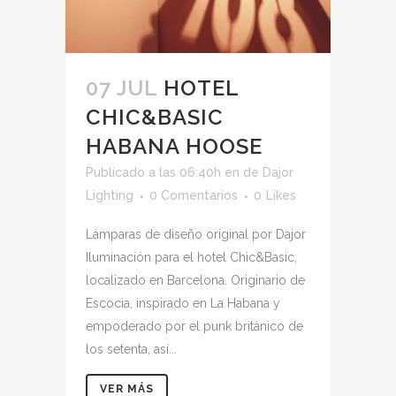
07 JUL
HOTEL
CHIC&BASIC
HABANA HOOSE
Publicado a las 06:40h
en
de
Dajor
Lighting
0 Comentarios
0
Likes
Lámparas de diseño original por Dajor
Iluminación para el hotel Chic&Basic,
localizado en Barcelona. Originario de
Escocia, inspirado en La Habana y
empoderado por el punk británico de
los setenta, así...
VER MÁS