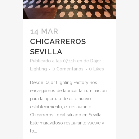
14 MAR
CHICARREROS
SEVILLA
Publicado a las 07:11h
en
de
Dajor
Lighting
0 Comentarios
0
Likes
Desde Dajor Lighting Factory nos
encargamos de fabricar la iluminación
para la apertura de este nuevo
establecimiento, el restaurante
Chicarreros, local situado en Sevilla.
Este maravilloso restaurante vuelve y
lo...