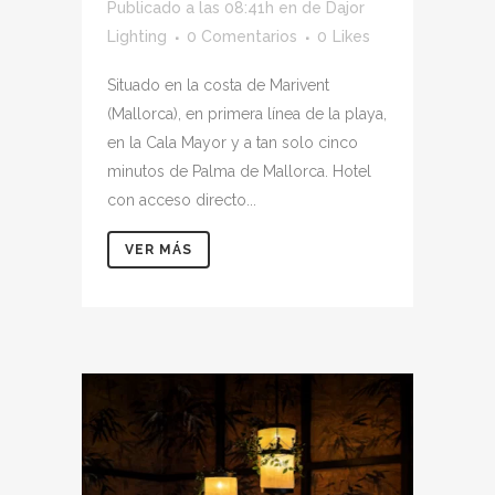
Publicado a las 08:41h
en
de
Dajor
Lighting
0 Comentarios
0
Likes
Situado en la costa de Marivent
(Mallorca), en primera línea de la playa,
en la Cala Mayor y a tan solo cinco
minutos de Palma de Mallorca. Hotel
con acceso directo...
VER MÁS