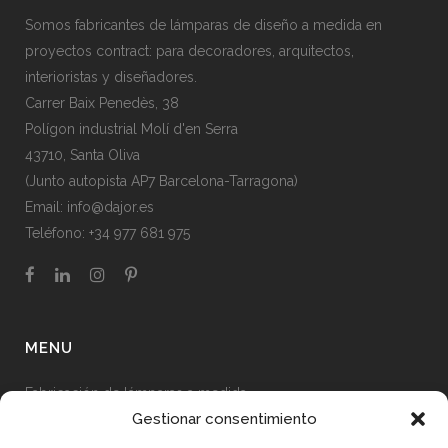
Somos fabricantes de lámparas de diseño a medida en
proyectos contract: para decoradores, arquitectos,
interioristas y diseñadores.
Carrer Baix Penedès, 38
Polígon industrial Molí d'en Serra
43710, Santa Oliva
(Junto autopista AP7 Barcelona-Tarragona)
Email:
info@dajor.es
Teléfono:
+34 977 681 975
MENU
Fabricación de lámparas a medida
Gestionar consentimiento
Proyectos de iluminación realizados