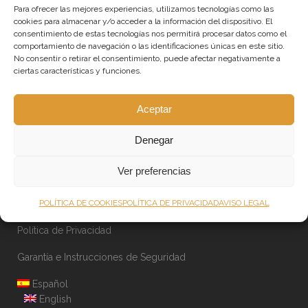
Para ofrecer las mejores experiencias, utilizamos tecnologías como las
Iluminación para franquicias
cookies para almacenar y/o acceder a la información del dispositivo. El
consentimiento de estas tecnologías nos permitirá procesar datos como el
Shop Online
comportamiento de navegación o las identificaciones únicas en este sitio.
No consentir o retirar el consentimiento, puede afectar negativamente a
Lámparas a medida de gran tamaño
ciertas características y funciones.
Otros servicios de iluminación
Aceptar
Sobre Dajor
Denegar
News
Ver preferencias
Política de Cookies
POLÍTICA DE COOKIES
POLÍTICA DE PRIVACIDAD
AVISO LEGAL
Aviso Legal
Política de Privacidad
Garantía e Instrucciones de Seguridad
Español
English