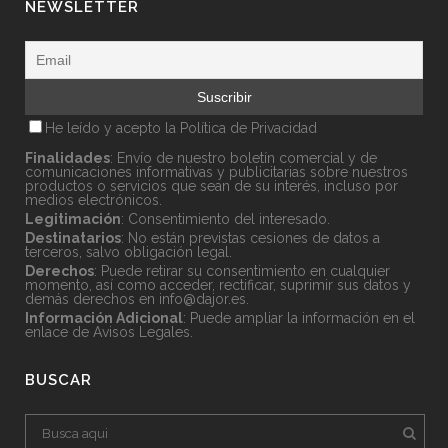
NEWSLETTER
He leído y acepto la
Política de Privacidad
Finalidades
: Envío de nuestro boletín comercial y de
comunicaciones informativas y publicitarias sobre nuestros
productos o servicios que sean de su interés, incluso por
medios electrónicos.
Legitimación
: Consentimiento del interesado.
Destinatarios
: No están previstas cesiones de datos a
terceros, salvo obligación legal.
Derechos
: Puede retirar su consentimiento en cualquier
momento, así como acceder, rectificar, suprimir sus datos y
demás derechos en
info@dajor.es
.
Información Adicional
: Puede ampliar la información en el
enlace de
Avisos Legales
.
BUSCAR