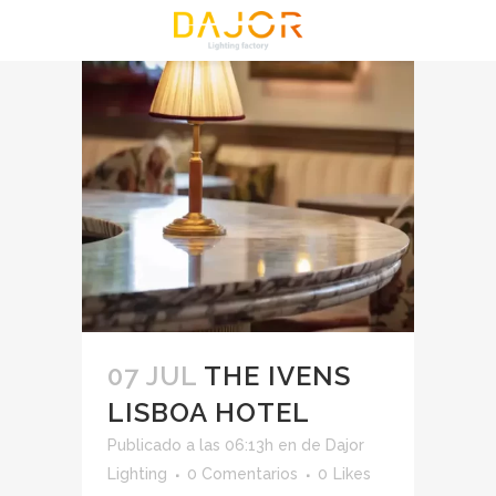
07 JUL
THE IVENS
LISBOA HOTEL
Publicado a las 06:13h
en
de
Dajor
Lighting
0 Comentarios
0
Likes