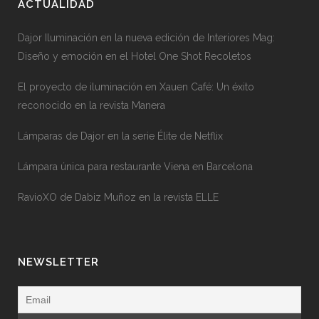
ACTUALIDAD
Dajor Iluminación en la nueva edición de Interiores Mag:
Diseño y emoción en el Hotel One Shot Recoletos
El proyecto de iluminación en Xauen Café: Un éxito
reconocido en la revista Manera
Lámparas de Dajor en la serie Élite de Netflix
Lámpara única para restaurante Viena en Barcelona
RavioXO de Dabiz Muñoz en la revista ELLE
NEWSLETTER