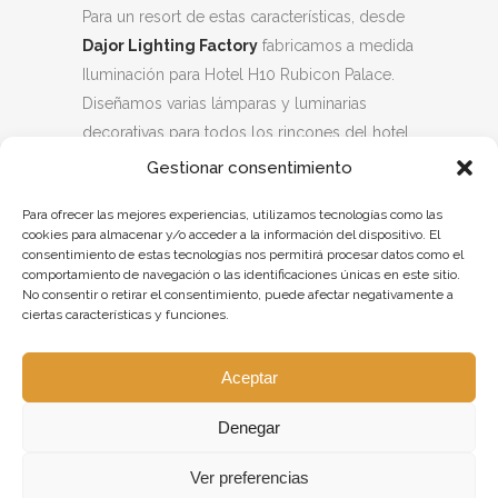
Para un resort de estas características, desde
Dajor Lighting Factory
fabricamos a medida
Iluminación para Hotel H10 Rubicon Palace.
Diseñamos varias lámparas y luminarias
decorativas para todos los rincones del hotel.
En la Sala Privilege
fabricamos a medida
Gestionar consentimiento
unas
lámparas de techo colgante Bay
hechas a
Para ofrecer las mejores experiencias, utilizamos tecnologías como las
partir de un aro de metal. Están acabadas en
cookies para almacenar y/o acceder a la información del dispositivo. El
latón, y su aro sirve de estructura de sujeción
consentimiento de estas tecnologías nos permitirá procesar datos como el
comportamiento de navegación o las identificaciones únicas en este sitio.
de las tiras de led cálido incorporadas.
No consentir o retirar el consentimiento, puede afectar negativamente a
Producen una suave luz cálida ideal para
ciertas características y funciones.
crear ambientes íntimos y confortables. La
lámpara cae suspendida mediante tres cables
Aceptar
tensores y una cadena metálica sujeta a un
florón. Como complementó a la iluminación
Denegar
led, también fabricamos unas grandes
Ver preferencias
lámparas de techo negras, con tulipas de