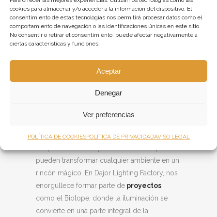
Para ofrecer las mejores experiencias, utilizamos tecnologías como las
cookies para almacenar y/o acceder a la información del dispositivo. El
sensación de paz y armonía en un entorno
consentimiento de estas tecnologías nos permitirá procesar datos como el
inspirado en la tranquilidad de la naturaleza.
comportamiento de navegación o las identificaciones únicas en este sitio.
EXPERTOS EN
No consentir o retirar el consentimiento, puede afectar negativamente a
ciertas características y funciones.
PROYECTOS DE
ILUMINACIÓN
Aceptar
Si estás interesado en dar un toque de
Denegar
encanto y elegancia a tu espacio, te invitamos
a explorar nuestra amplia colección de
Ver preferencias
faroles vintage en nuestra tienda en línea,
Luz
Vintage.
Aquí encontrarás una selección de
POLÍTICA DE COOKIES
POLÍTICA DE PRIVACIDAD
AVISO LEGAL
lámparas a medida y diseños únicos que
pueden transformar cualquier ambiente en un
rincón mágico. En Dajor Lighting Factory, nos
enorgullece formar parte de
proyectos
como el Biotope, donde la iluminación se
convierte en una parte integral de la