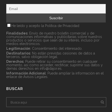
He leído y acepto la
Política de Privacidad
Finalidades
: Envío de nuestro boletín comercial y de
comunicaciones informativas y publicitarias sobre nuestros
productos o servicios que sean de su interés, incluso por
medios electrónicos.
Legitimación
: Consentimiento del interesado.
Destinatarios
: No están previstas cesiones de datos a
terceros, salvo obligación legal.
Derechos
: Puede retirar su consentimiento en cualquier
momento, así como acceder, rectificar, suprimir sus datos y
demás derechos en
info@dajor.es
.
Información Adicional
: Puede ampliar la información en el
enlace de
Avisos Legales
.
BUSCAR