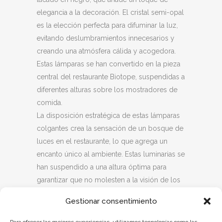
elegancia a la decoración. El cristal semi-opal
es la elección perfecta para difuminar la luz,
evitando deslumbramientos innecesarios y
creando una atmósfera cálida y acogedora.
Estas lámparas se han convertido en la pieza
central del restaurante Biotope, suspendidas a
diferentes alturas sobre los mostradores de
comida.
La disposición estratégica de estas lámparas
colgantes crea la sensación de un bosque de
luces en el restaurante, lo que agrega un
encanto único al ambiente. Estas luminarias se
han suspendido a una altura óptima para
garantizar que no molesten a la visión de los
clientes y que no alteren la apariencia de los
Gestionar consentimiento
alimentos servidos. El resultado final es una
iluminación cálida y suave que transmite una