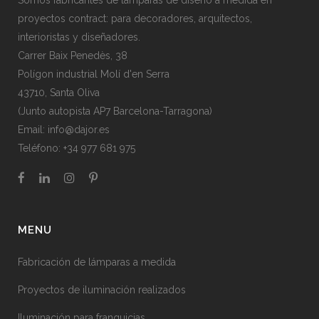
Somos fabricantes de lámparas de diseño a medida en
proyectos contract: para decoradores, arquitectos,
interioristas y diseñadores.
Carrer Baix Penedès, 38
Polígon industrial Molí d'en Serra
43710, Santa Oliva
(Junto autopista AP7 Barcelona-Tarragona)
Email:
info@dajor.es
Teléfono:
+34 977 681 975
MENU
Fabricación de lámparas a medida
Proyectos de iluminación realizados
Iluminación para franquicias