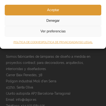
Aceptar
Denegar
Ver preferencias
POLÍTICA DE COOKIES
POLÍTICA DE PRIVACIDAD
AVISO LEGAL
Somos fabricantes de lámparas de diseño a medida en
proyectos contract: para decoradores, arquitectos,
interioristas y diseñadores.
Carrer Baix Penedès, 38
Polígon industrial Molí d'en Serra
43710, Santa Oliva
(Junto autopista AP7 Barcelona-Tarragona)
Email:
info@dajor.es
Teléfono:
+34 977 681 975