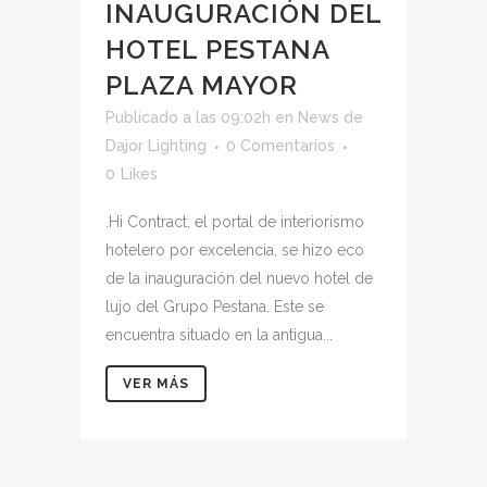
INAUGURACIÓN DEL
HOTEL PESTANA
PLAZA MAYOR
Publicado a las 09:02h
en
News
de
Dajor Lighting
0 Comentarios
0
Likes
.Hi Contract, el portal de interiorismo
hotelero por excelencia, se hizo eco
de la inauguración del nuevo hotel de
lujo del Grupo Pestana. Este se
encuentra situado en la antigua...
VER MÁS