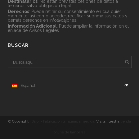
Destinatarios
: No están previstas cesiones de datos a
terceros, salvo obligación legal.
Derechos
: Puede retirar su consentimiento en cualquier
momento, así como acceder, rectificar, suprimir sus datos y
demás derechos en
info@dajor.es
.
Información Adicional
: Puede ampliar la información en el
enlace de
Avisos Legales
.
BUSCAR
Español
© Copyright |
Dajor - Fabricación lámparas a medida
. Visita nuestra
tienda
online de lámparas