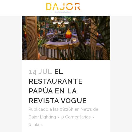
14 JUL
EL
RESTAURANTE
PAPÚA EN LA
REVISTA VOGUE
Publicado a las 08:26h
en
News
de
Dajor Lighting
0 Comentarios
0
Likes