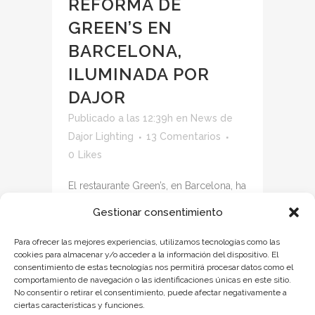
REFORMA DE
GREEN’S EN
BARCELONA,
ILUMINADA POR
DAJOR
Publicado a las 12:39h
en
News
de
Dajor Lighting
13 Comentarios
0
Likes
El restaurante Green’s, en Barcelona, ha
sufrido un radical cambio de look. Esto
Gestionar consentimiento
gracias a la reforma íntegra y a medida
realizada por la arquitecta Cristina
Para ofrecer las mejores experiencias, utilizamos tecnologías como las
cookies para almacenar y/o acceder a la información del dispositivo. El
Ortega. Green’s fue adquirido...
consentimiento de estas tecnologías nos permitirá procesar datos como el
comportamiento de navegación o las identificaciones únicas en este sitio.
VER MÁS
No consentir o retirar el consentimiento, puede afectar negativamente a
ciertas características y funciones.