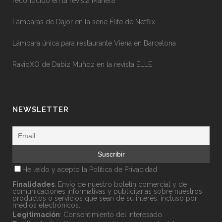
reconocido en la revista Manera
Lámparas de Dajor en la serie Élite de Netflix
Lámpara única para restaurante Viena en Barcelona
RavioXO de Dabiz Muñoz en la revista ELLE
NEWSLETTER
He leído y acepto la
Política de Privacidad
Finalidades
: Envío de nuestro boletín comercial y de
comunicaciones informativas y publicitarias sobre nuestros
productos o servicios que sean de su interés, incluso por
medios electrónicos.
Legitimación
: Consentimiento del interesado.