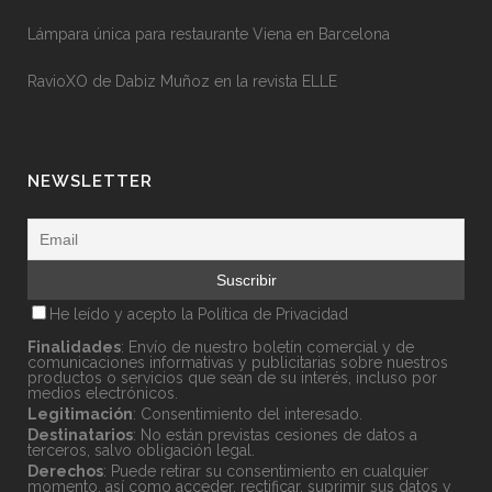
Lámpara única para restaurante Viena en Barcelona
RavioXO de Dabiz Muñoz en la revista ELLE
NEWSLETTER
He leído y acepto la
Política de Privacidad
Finalidades
: Envío de nuestro boletín comercial y de
comunicaciones informativas y publicitarias sobre nuestros
productos o servicios que sean de su interés, incluso por
medios electrónicos.
Legitimación
: Consentimiento del interesado.
Destinatarios
: No están previstas cesiones de datos a
terceros, salvo obligación legal.
Derechos
: Puede retirar su consentimiento en cualquier
momento, así como acceder, rectificar, suprimir sus datos y