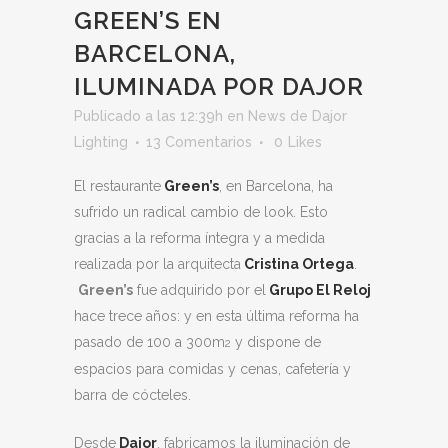
GREEN’S EN
BARCELONA,
ILUMINADA POR DAJOR
Publicado a las 12:39h
en
News
de
Dajor
Lighting
13 Comentarios
0
Likes
El restaurante
Green’s
, en Barcelona, ha
sufrido un radical cambio de look. Esto
gracias a la reforma íntegra y a medida
realizada por la arquitecta
Cristina Ortega
.
Green’s
fue adquirido por el
Grupo El Reloj
hace trece años: y en esta última reforma ha
pasado de 100 a 300m
y dispone de
2
espacios para comidas y cenas, cafetería y
barra de cócteles.
Desde
Dajor
, fabricamos la iluminación de