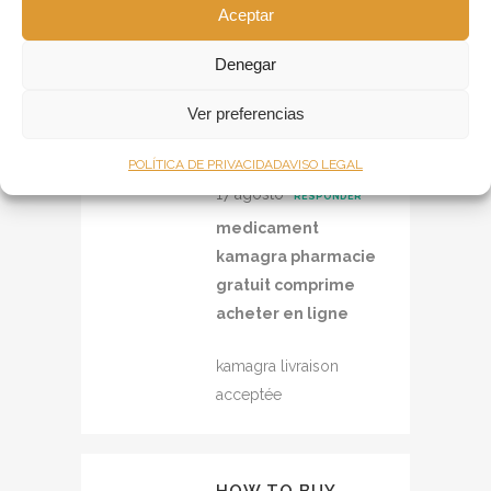
Aceptar
Denegar
ACHETER
KAMAGRA BEON
Ver preferencias
PHARMACIE
POLÍTICA DE PRIVACIDAD
AVISO LEGAL
Publicado a las 07:40h,
17 agosto
RESPONDER
medicament
kamagra pharmacie
gratuit comprime
acheter en ligne
kamagra livraison
acceptée
HOW TO BUY