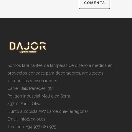
Somos fabricantes de lámparas de diseño a medida en
proyectos contract: para decoradores, arquitectos,
interioristas y diseñadores.
Carrer Baix Penedès, 38
Polígon industrial Molí d'en Serra
43710, Santa Oliva
(Junto autopista AP7 Barcelona-Tarragona)
Email:
info@dajor.es
Teléfono:
+34 977 681 975