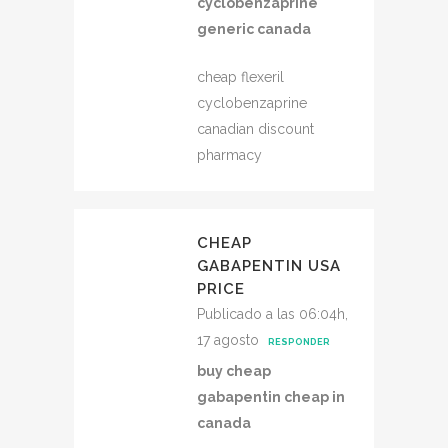
cyclobenzaprine
generic canada
cheap flexeril
cyclobenzaprine
canadian discount
pharmacy
CHEAP
GABAPENTIN USA
PRICE
Publicado a las 06:04h,
17 agosto
RESPONDER
buy cheap
gabapentin cheap in
canada