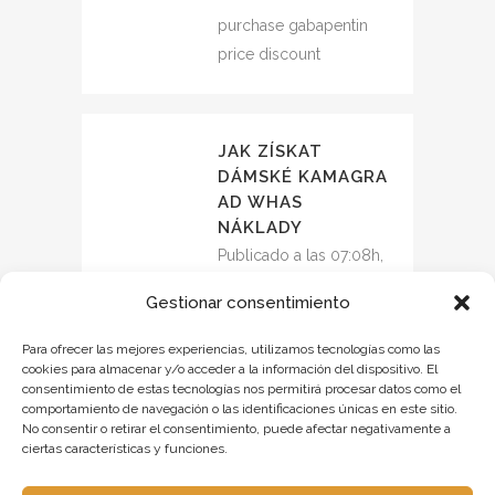
purchase gabapentin
price discount
JAK ZÍSKAT
DÁMSKÉ KAMAGRA
AD WHAS
NÁKLADY
Publicado a las 07:08h,
17 agosto
RESPONDER
Gestionar consentimiento
měli dostat kamagra
přes přepážku
Para ofrecer las mejores experiencias, utilizamos tecnologías como las
cookies para almacenar y/o acceder a la información del dispositivo. El
consentimiento de estas tecnologías nos permitirá procesar datos como el
objednejte kamagra
comportamiento de navegación o las identificaciones únicas en este sitio.
bez lékařského
No consentir o retirar el consentimiento, puede afectar negativamente a
ciertas características y funciones.
předpisu od naší
lékárny