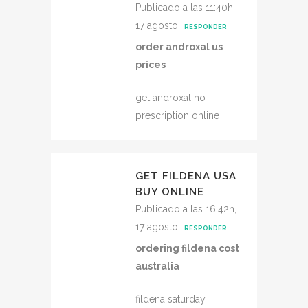
Publicado a las 11:40h,
17 agosto
RESPONDER
order androxal us
prices
get androxal no
prescription online
GET FILDENA USA
BUY ONLINE
Publicado a las 16:42h,
17 agosto
RESPONDER
ordering fildena cost
australia
fildena saturday